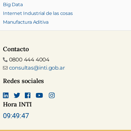
Big Data
Internet Industrial de las cosas
Manufactura Aditiva
Contacto
Teléfono
0800 444 4004
Email
consultas@inti.gob.ar
Redes sociales
Hora INTI
Linkedin
Twitter
Facebook
canal Youtube INTI
Instagram
09:49:47