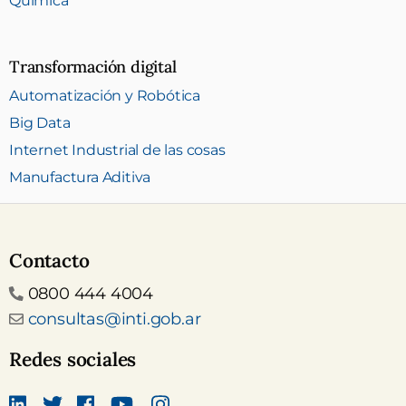
Química
Transformación digital
Automatización y Robótica
Big Data
Internet Industrial de las cosas
Manufactura Aditiva
Contacto
Teléfono
0800 444 4004
Email
consultas@inti.gob.ar
Redes sociales