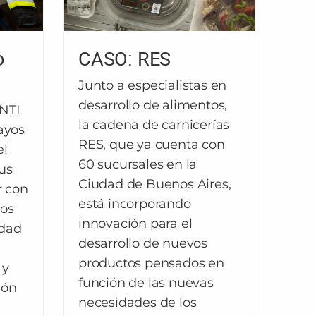
o
CASO: RES
Junto a especialistas en
desarrollo de alimentos,
INTI
la cadena de carnicerías
ayos
RES, que ya cuenta con
el
60 sucursales en la
us
Ciudad de Buenos Aires,
r con
está incorporando
los
innovación para el
idad
desarrollo de nuevos
productos pensados en
 y
función de las nuevas
ión
necesidades de los