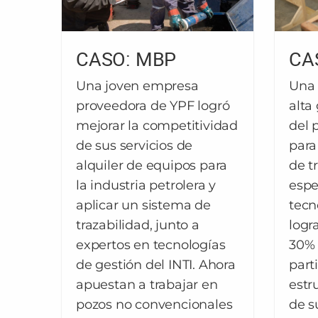
CASO: MBP
CA
Una joven empresa
Una 
proveedora de YPF logró
alta
mejorar la competitividad
del p
de sus servicios de
para
alquiler de equipos para
de t
la industria petrolera y
espe
aplicar un sistema de
tecn
trazabilidad, junto a
logr
expertos en tecnologías
30% 
de gestión del INTI. Ahora
part
apuestan a trabajar en
estr
pozos no convencionales
de s