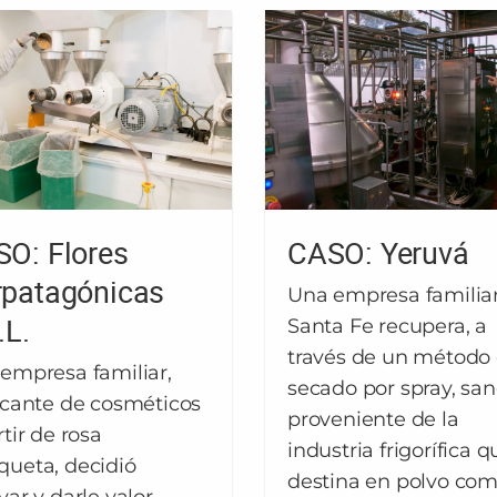
O: Flores
CASO: Yeruvá
patagónicas
Una empresa familia
.L.
Santa Fe recupera, a
través de un método
empresa familiar,
secado por spray, sa
icante de cosméticos
proveniente de la
rtir de rosa
industria frigorífica q
ueta, decidió
destina en polvo co