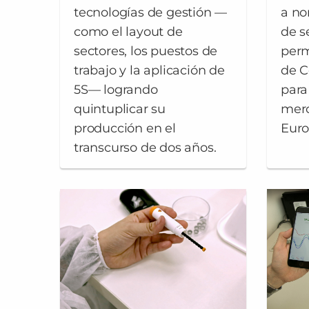
tecnologías de gestión —
a no
como el layout de
de s
sectores, los puestos de
perm
trabajo y la aplicación de
de C
5S— logrando
para
quintuplicar su
merc
producción en el
Euro
transcurso de dos años.