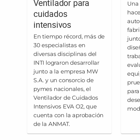
Ventilador para
Una 
cuidados
hace
auto
intensivos
fabr
En tiempo récord, más de
junt
30 especialistas en
dise
diversas disciplinas del
trab
INTI lograron desarrollar
eval
junto a la empresa MW
equi
S.A. y un consorcio de
prue
pymes nacionales, el
para
Ventilador de Cuidados
des
Intensivos EVA O2, que
mod
cuenta con la aprobación
de la ANMAT.