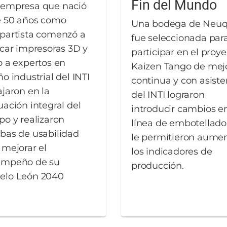
Fin del Mundo
empresa que nació
 50 años como
Una bodega de Neu
partista comenzó a
fue seleccionada par
icar impresoras 3D y
participar en el proy
o a expertos en
Kaizen Tango de mej
ño industrial del INTI
continua y con asiste
ajaron en la
del INTI lograron
uación integral del
introducir cambios en
po y realizaron
línea de embotellad
bas de usabilidad
le permitieron aume
 mejorar el
los indicadores de
empeño de su
producción.
elo León 2040