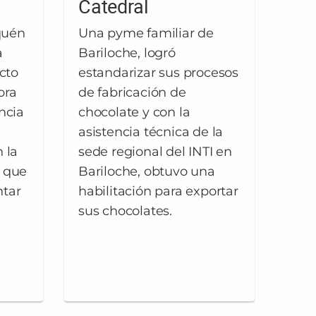
Catedral
quén
Una pyme familiar de
a
Bariloche, logró
ecto
estandarizar sus procesos
ora
de fabricación de
ncia
chocolate y con la
asistencia técnica de la
 la
sede regional del INTI en
o que
Bariloche, obtuvo una
ntar
habilitación para exportar
sus chocolates.