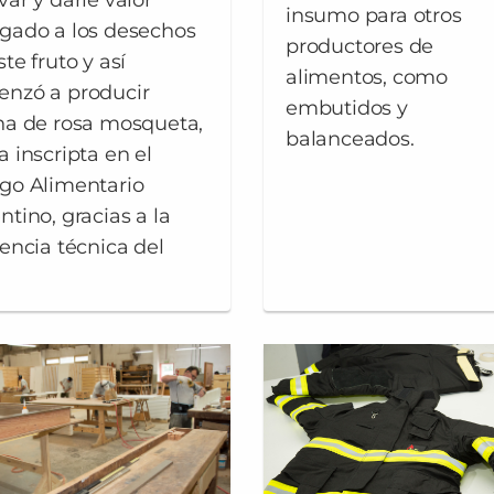
var y darle valor
insumo para otros
gado a los desechos
productores de
te fruto y así
alimentos, como
nzó a producir
embutidos y
na de rosa mosqueta,
balanceados.
a inscripta en el
go Alimentario
ntino, gracias a la
tencia técnica del