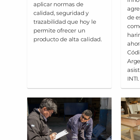
inno
aplicar normas de
agre
calidad, seguridad y
de es
trazabilidad que hoy le
come
permite ofrecer un
hari
producto de alta calidad.
ahor
Códi
Arge
asis
INTI.