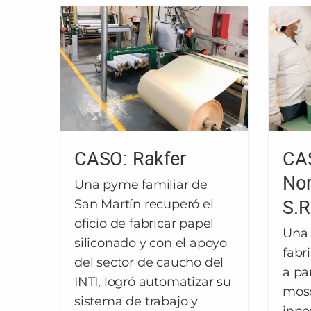
CASO: Rakfer
CAS
Nor
Una pyme familiar de
S.R
San Martín recuperó el
oficio de fabricar papel
Una 
siliconado y con el apoyo
fabr
del sector de caucho del
a pa
INTI, logró automatizar su
mosq
sistema de trabajo y