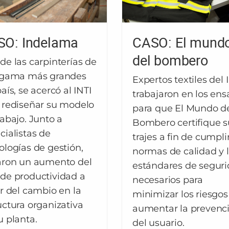
SO: Indelama
CASO: El mund
del bombero
de las carpinterías de
 gama más grandes
Expertos textiles del 
aís, se acercó al INTI
trabajaron en los ens
 rediseñar su modelo
para que El Mundo d
rabajo. Junto a
Bombero certifique s
cialistas de
trajes a fin de cumpli
ologías de gestión,
normas de calidad y 
aron un aumento del
estándares de segur
de productividad a
necesarios para
ir del cambio en la
minimizar los riesgos
uctura organizativa
aumentar la prevenc
u planta.
del usuario.