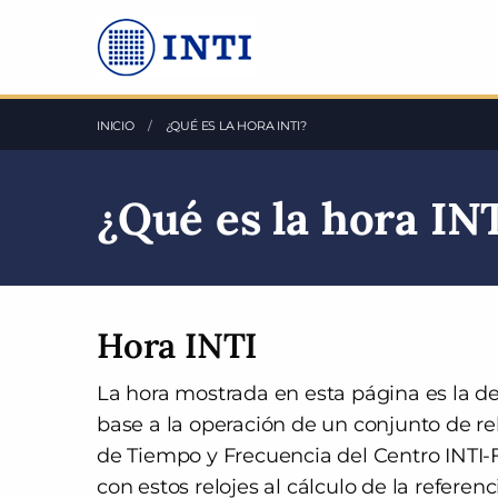
Saltea al Contenido principal
INICIO
ACTUAL:
¿QUÉ ES LA HORA INTI?
¿Qué es la hora IN
Hora INTI
La hora mostrada en esta página es la 
base a la operación de un conjunto de r
de Tiempo y Frecuencia del Centro INTI-Fí
con estos relojes al cálculo de la refere