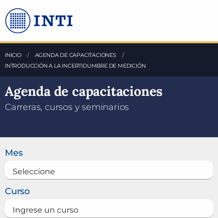
Saltea al Contenido principal
INICIO
AGENDA DE CAPACITACIONES
ACTUAL:
INTRODUCCIÓN A LA INCERTIDUMBRE DE MEDICIÓN
Agenda de capacitaciones
Carreras, cursos y seminarios
Buscar un curso
Mes
Curso