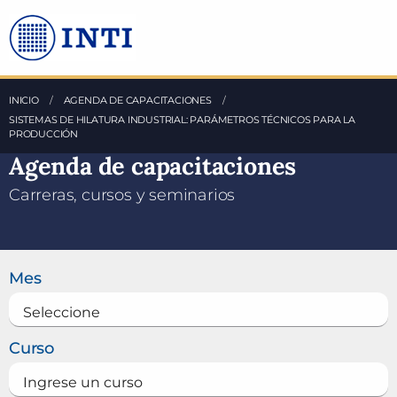
Saltea al Contenido principal
INICIO
AGENDA DE CAPACITACIONES
ACTUAL:
SISTEMAS DE HILATURA INDUSTRIAL: PARÁMETROS TÉCNICOS PARA LA
PRODUCCIÓN
Agenda de capacitaciones
Carreras, cursos y seminarios
Buscar un curso
Mes
Curso