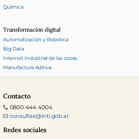
Química
Transformación digital
Automatización y Robótica
Big Data
Internet Industrial de las cosas
Manufactura Aditiva
Contacto
Teléfono
0800 444 4004
Email
consultas@inti.gob.ar
Redes sociales