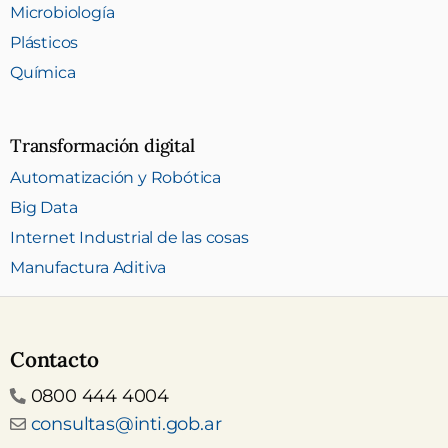
Microbiología
Plásticos
Química
Transformación digital
Automatización y Robótica
Big Data
Internet Industrial de las cosas
Manufactura Aditiva
Contacto
Teléfono
0800 444 4004
Email
consultas@inti.gob.ar