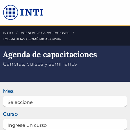
Saltea al Contenido principal
INICIO
AGENDA DE CAPACITACIONES
ACTUAL:
TOLERANCIAS GEOMÉTRICAS GPS&V
Agenda de capacitaciones
Carreras, cursos y seminarios
Buscar un curso
Mes
Curso