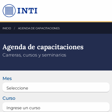
Saltea al Contenido principal
INICIO
AGENDA DE CAPACITACIONES
Agenda de capacitaciones
Carreras, cursos y seminarios
Buscar un curso
Mes
Curso