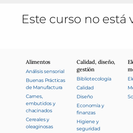
Este curso no está
Alimentos
Calidad, diseño,
El
gestión
me
Análisis sensorial
Bibliotecología
El
Buenas Prácticas
de Manufactura
Calidad
Me
Carnes,
Diseño
So
embutidos y
Economía y
chacinados
finanzas
Cereales y
Higiene y
oleaginosas
seguridad