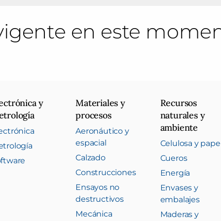
 vigente en este momen
ectrónica y
Materiales y
Recursos
trología
procesos
naturales y
ambiente
ectrónica
Aeronáutico y
espacial
Celulosa y pape
trología
Calzado
Cueros
ftware
Construcciones
Energía
Ensayos no
Envases y
destructivos
embalajes
Mecánica
Maderas y