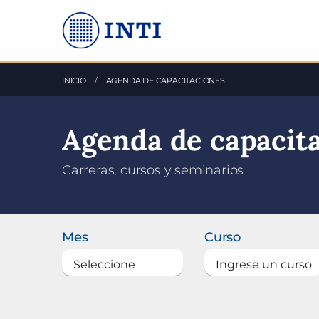
Saltea al Contenido principal
INICIO
AGENDA DE CAPACITACIONES
Agenda de capacit
Carreras, cursos y seminarios
Buscar un curso
Mes
Curso