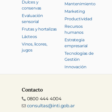
Dulces y
Mantenimiento
conservas
Marketing
Evaluación
Productividad
sensorial
Recursos
Frutas y hortalizas
humanos
Lácteos
Estrategia
Vinos, licores,
empresarial
jugos
Tecnologías de
Gestión
Innovación
Contacto
Teléfono
0800 444 4004
Email
consultas@inti.gob.ar