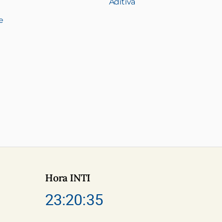
Aditiva
e
Hora INTI
23:20:35
e INTI
m