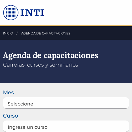
Saltea al Contenido principal
INICIO
AGENDA DE CAPACITACIONES
Agenda de capacitaciones
Carreras, cursos y seminarios
Buscar un curso
Mes
Curso