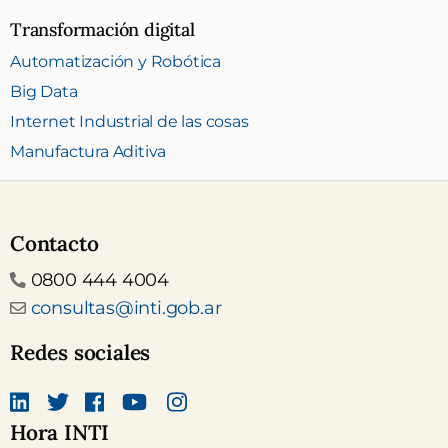
Transformación digital
Automatización y Robótica
Big Data
Internet Industrial de las cosas
Manufactura Aditiva
Contacto
Teléfono
0800 444 4004
Email
consultas@inti.gob.ar
Redes sociales
Hora INTI
Linkedin
Twitter
Facebook
canal Youtube INTI
Instagram