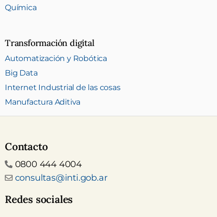
Química
Transformación digital
Automatización y Robótica
Big Data
Internet Industrial de las cosas
Manufactura Aditiva
Contacto
Teléfono
0800 444 4004
Email
consultas@inti.gob.ar
Redes sociales