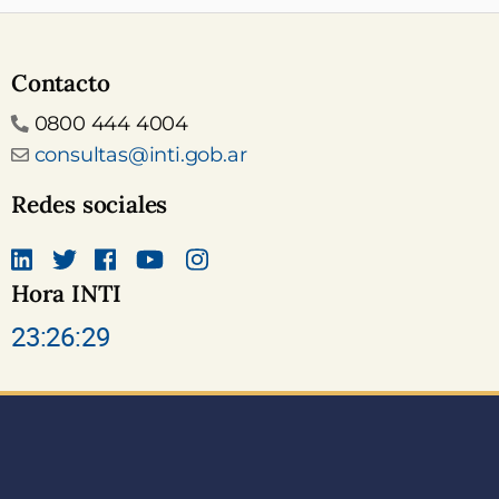
Contacto
Teléfono
0800 444 4004
Email
consultas@inti.gob.ar
Redes sociales
Hora INTI
Linkedin
Twitter
Facebook
canal Youtube INTI
Instagram
23:26:29