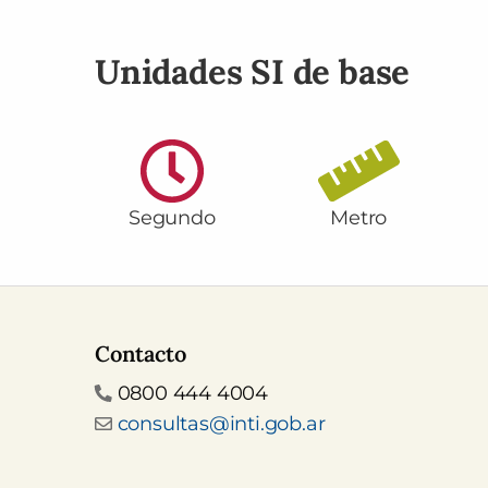
Unidades SI de base
Segundo
Metro
Contacto
Teléfono
0800 444 4004
Email
consultas@inti.gob.ar