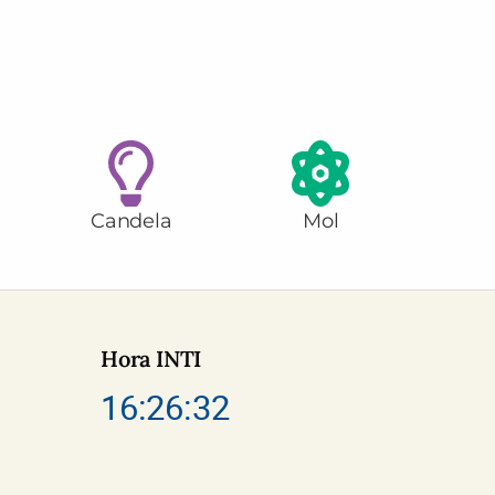
Candela
Mol
Hora INTI
16:26:33
e INTI
m