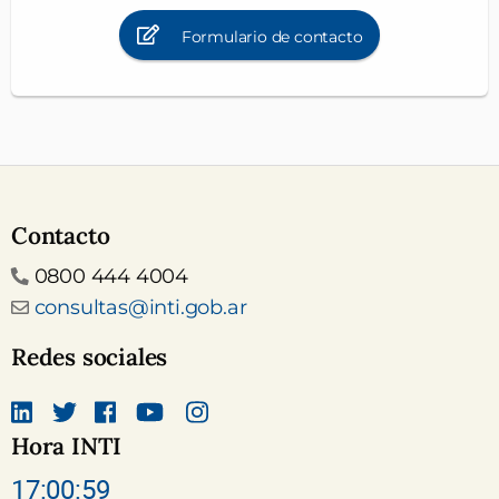
Formulario de contacto
Contacto
Teléfono
0800 444 4004
Email
consultas@inti.gob.ar
Redes sociales
Hora INTI
Linkedin
Twitter
Facebook
canal Youtube INTI
Instagram
17:01:00