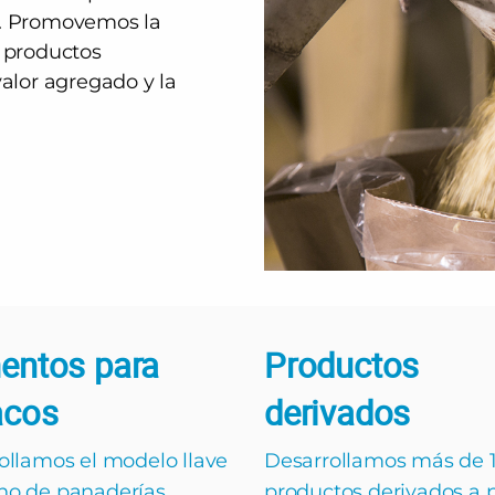
s. Promovemos la
e productos
lor agregado y la
entos para
Productos
acos
derivados
ollamos el modelo llave
Desarrollamos más de 
o de panaderías
productos derivados a p