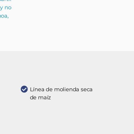
 y no
noa,
Línea de molienda seca
de maíz