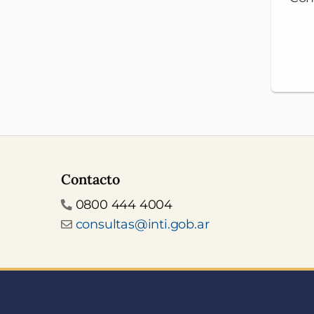
Contacto
Teléfono
0800 444 4004
Email
consultas@inti.gob.ar