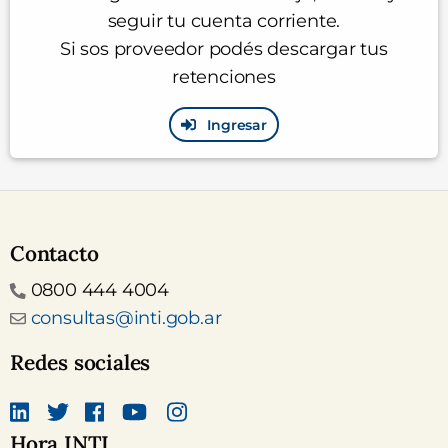
seguir tu cuenta corriente.
Si sos proveedor podés descargar tus
retenciones
Ingresar
Contacto
Teléfono
0800 444 4004
Email
consultas@inti.gob.ar
Redes sociales
Hora INTI
Linkedin
Twitter
Facebook
canal Youtube INTI
Instagram