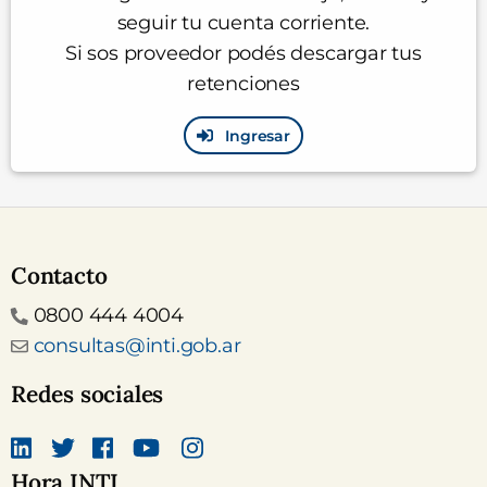
seguir tu cuenta corriente.
Si sos proveedor podés descargar tus
retenciones
Ingresar
Contacto
Teléfono
0800 444 4004
Email
consultas@inti.gob.ar
Redes sociales
Hora INTI
Linkedin
Twitter
Facebook
canal Youtube INTI
Instagram