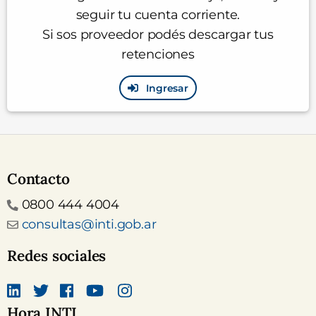
seguir tu cuenta corriente.
Si sos proveedor podés descargar tus
retenciones
Ingresar
Contacto
Teléfono
0800 444 4004
Email
consultas@inti.gob.ar
Redes sociales
Hora INTI
Linkedin
Twitter
Facebook
canal Youtube INTI
Instagram